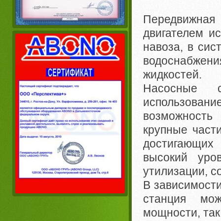
Передвижная
двигателем и
навоза, в сис
водоснабжени
жидкостей.
Насосные 
использовани
возможность 
крупные част
достигающих
высокий уро
утилизации, с
В зависимости
станция мо
мощности, так