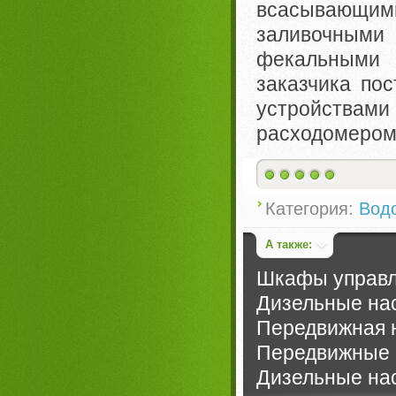
всасывающи
заливочными
фекальными 
заказчика по
устройствами
расходомером
Категория:
Вод
А также:
Шкафы управл
Дизельные нас
Передвижная н
Передвижные 
Дизельные на