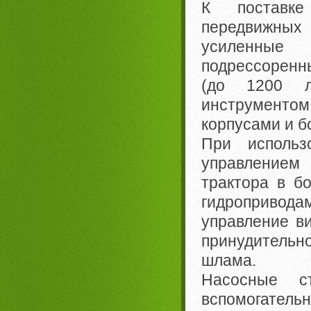
К поставке
передвижных
усиленные
подрессоренн
(до 1200 л
инструменто
корпусами и б
При использ
управлением
трактора в б
гидропривода
управление ви
принудитель
шлама.
Насосные ст
вспомогатель