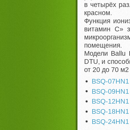
в четырёх раз
красном.
Функция иони
витамин С» з
микрооргани
помещения.
Модели Ballu
DTU, и спосо
от 20 до 70 м2
BSQ-07HN1
BSQ-09HN1
BSQ-12HN1
BSQ-18HN1
BSQ-24HN1