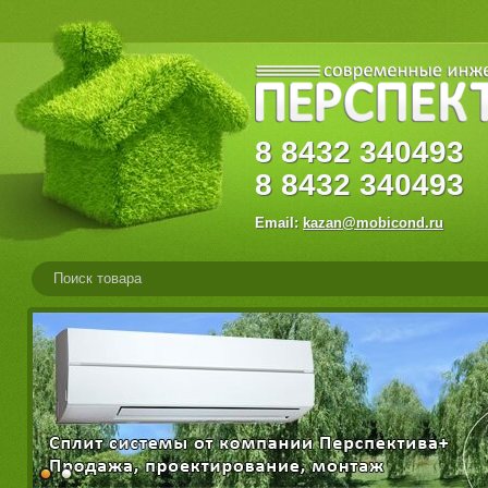
8
8432
34049
8
8432
340493
Email:
kazan@mobicond.ru