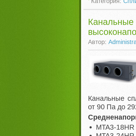
Категория:
Спл
Канальн
высоконап
Автор:
Administra
Канальные сп
от 90 Па до 29
Средненапор
MTA3-18HR 
MTA3-24HR 