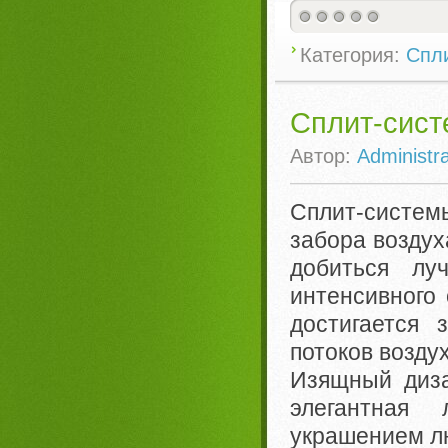
Категория:
Спл
Сплит-сист
Автор:
Administra
Сплит-систе
забора воздуха
добиться лу
интенсивного
достигается 
потоков воздух
Изящный диза
элегантная
украшением л