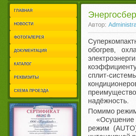
1
2
ГЛАВНАЯ
Энергосбер
Автор:
Administra
НОВОСТИ
ФОТОГАЛЕРЕЯ
Суперкомпак
обогрев, охл
ДОКУМЕНТАЦИЯ
электроэнерг
КАТАЛОГ
коэффициенту
сплит-систе
РЕКВИЗИТЫ
кондиционе
СХЕМА ПРОЕЗДА
преимуществ
надёжность.
Помимо режим
«Осушение (D
режим (AUTO)