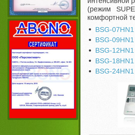
интенсивной р
(режим SUPE
комфортной те
BSG-07HN1
BSG-09HN1
BSG-12HN1
BSG-18HN1
BSG-24HN1